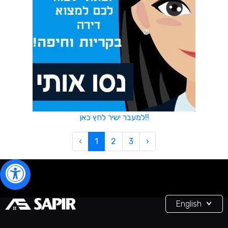
למעבר ישיר לחץ כאן!!
‹
1
2
3
›
English