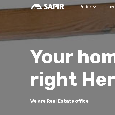
Profile
Favo
Your hom
right He
We are Real Estate office