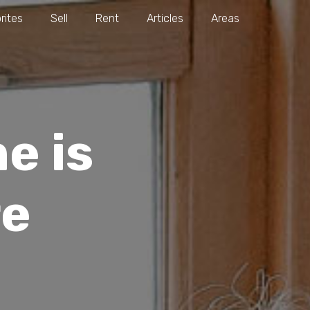
rites
Sell
Rent
Articles
Areas
e is
re