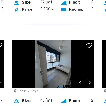
2
42 (㎡)
4
Size:
Floor:
2
2,200 ₪
2
Price:
Rooms:
הירדן 50 חיפה
4
45 (㎡)
2
Size:
Floor: