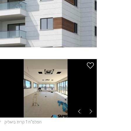
הפלמ"ח 1 קרית ביאליק