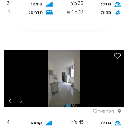
35 מ"ר
3
גודל:
קומה:
1
1,600 ₪
מחיר:
חדרים:
חיפה פאר 78
45 מ"ר
4
גודל:
קומה: