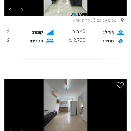
שלום עליכם 13, קרית אתא
45 מ"ר
2
גודל:
קומה:
2
2,700 ₪
מחיר:
חדרים: