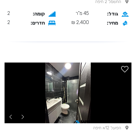
החשמל 2 חיפה
45 מ"ר
2
גודל:
קומה:
2
2,400 ₪
מחיר:
חדרים:
הפועל 12א חיפה