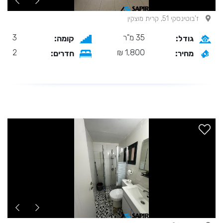
ז'בוטינסקי 51, קרית מוצקין
35 מ"ר
3
גודל:
קומה:
2
1,800 ₪
מחיר:
חדרים: