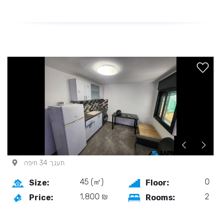
תענך 34 חיפה
45 (㎡)
0
Size:
Floor:
1,800 ₪
2
Price:
Rooms: