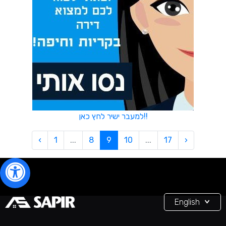
למעבר ישיר לחץ כאן!!
‹
1
...
8
9
10
...
17
›
English