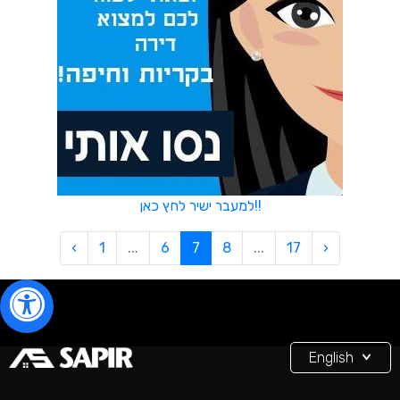
למעבר ישיר לחץ כאן!!
‹
1
...
6
7
8
...
17
›
English