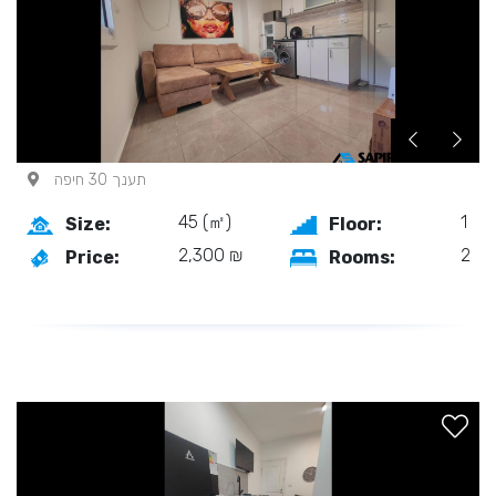
תענך 30 חיפה
45 (㎡)
1
Size:
Floor:
2,300 ₪
2
Price:
Rooms: