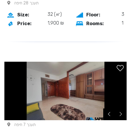
תענך 28 חיפה
32 (㎡)
3
Size:
Floor:
1,900 ₪
1
Price:
Rooms:
תענך 7 חיפה