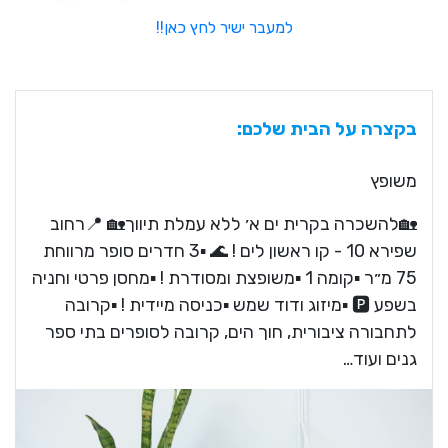
למעבר ישיר לחץ כאן!!
בקצרה על הבית שלכם:
משופץ
🏡להשכרה בקרית ים א׳ ללא עמלת תיווך🏡 📍רחוב
שפירא 10 - קו ראשון לים ! 🌊 ▪️3 חדרים סופר מרווחת
75 מ״ר ▪️קומה 1 ▪️משופצת ומסודרת ! ▪️מחסן פרטי וחניה
בשפע 🅿️ ▪️מיזוג ודוד שמש ▪️כניסה מיידית ! ▪️קרובה
לתחבורה ציבורית, חוך הים, קרובה לסופרים בתי ספר
גנים ועוד…