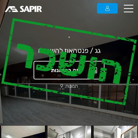
.
הושכר
גג / פנטהאוז להשכרה
צפה בתמונות
תמונות: 9