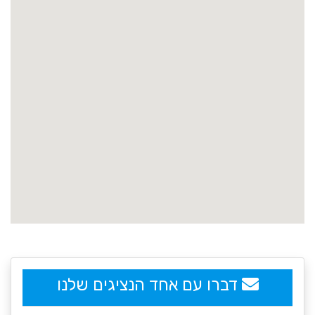
embedgooglemap.net
דברו עם אחד הנציגים שלנו