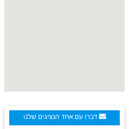
embedgooglemap.net
דברו עם אחד הנציגים שלנו