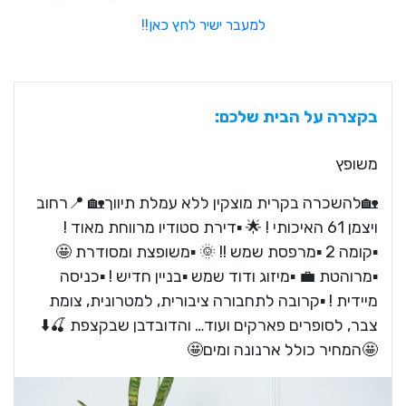
למעבר ישיר לחץ כאן!!
בקצרה על הבית שלכם:
משופץ
🏡להשכרה בקרית מוצקין ללא עמלת תיווך🏡 📍רחוב
ויצמן 61 האיכותי ! 🌟 ▪️דירת סטודיו מרווחת מאוד !
▪️קומה 2 ▪️מרפסת שמש !! 🌞 ▪️משופצת ומסודרת 🤩
▪️מרוהטת 💼 ▪️מיזוג ודוד שמש ▪️בניין חדיש ! ▪️כניסה
מיידית ! ▪️קרובה לתחבורה ציבורית, למטרונית, צומת
צבר, לסופרים פארקים ועוד… והדובדבן שבקצפת 🍒⬇️
🤩המחיר כולל ארנונה ומים🤩