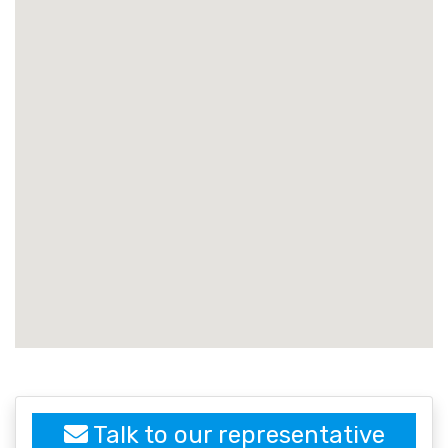
embedgooglemap.net
Talk to our representative