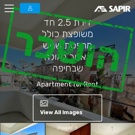
דירת 2.5 חד
הושכר
משופצת כולל
מרפסת שמש
באזור גאולה
שבחיפה
Apartment for Rent
View All Images
Images: 6