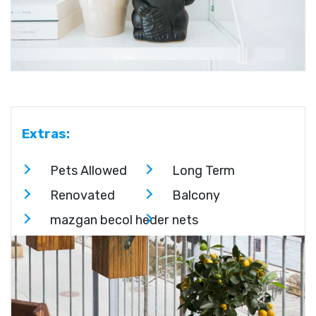
Extras:
Pets Allowed
Long Term
Renovated
Balcony
mazgan becol heder
nets