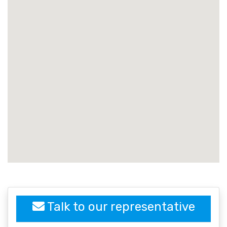
embedgooglemap.net
Talk to our representative