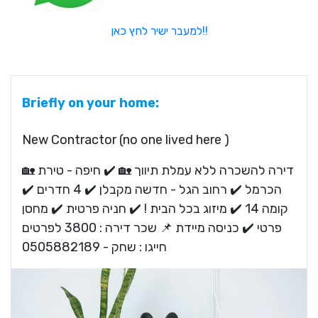
למעבר ישיר לחץ כאן!!
Briefly on your home:
New Contractor (no one lived here )
🏡 דירה להשכרה ללא עמלת תיווך 🏡 ✔️ חיפה - טירת
הכרמל ✔️ רחוב הגל - חדשה מקבלן ✔️ 4 חדרים ✔️
קומה 14 ✔️ מיזוג בכל הבית ! ✔️ חניה פרטית ✔️ מחסן
פרטי ✔️ כניסה מיידת 📌 שכר דירה : 3800 לפרטים
חייגו : שחק - 0505882189