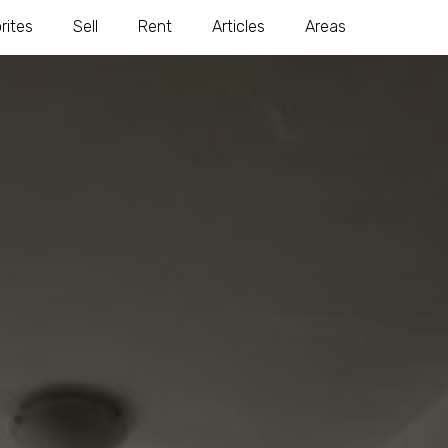
rites
Sell
Rent
Articles
Areas