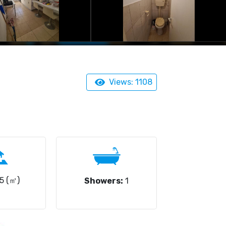
Views: 1108
5 (㎡)
Showers:
1