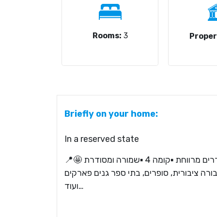
Rooms:
3
Proper
Briefly on your home:
In a reserved state
📍רחוב שבזי 7 ! ▪️דירת 3 חדרים מרווחת ▪️קומה 4 ▪️שמורה ומסודרת 🤩
▪️ובה לתחבורה ציבורית, סופרים, בתי ספר גנים פארקים
ועוד…