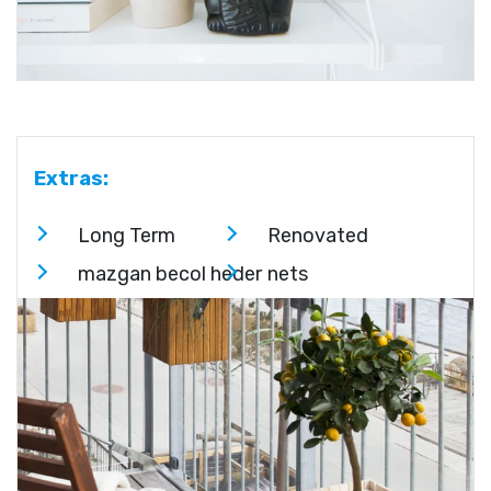
Extras:
Long Term
Renovated
mazgan becol heder
nets