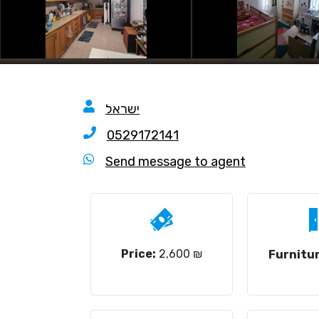
ישראל
0529172141
Send message to agent
Price:
2,600 ₪
Furnitur