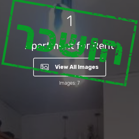
הושכר
1
Apartment for Rent
View All Images
Images: 7