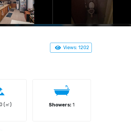
Views: 1202
0 (㎡)
Showers:
1