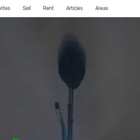
rites
Sell
Rent
Articles
Areas