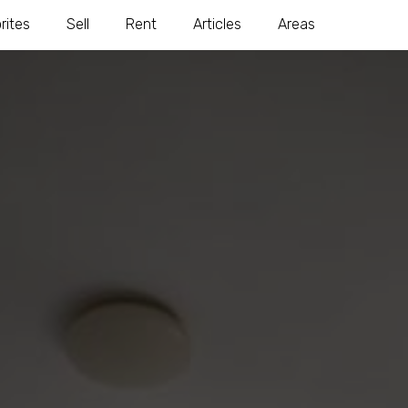
rites
Sell
Rent
Articles
Areas