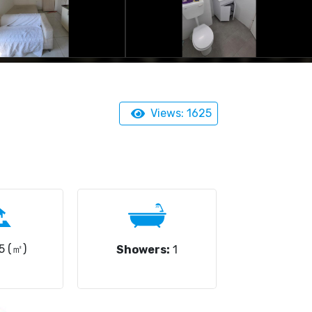
Views: 1625
5 (㎡)
Showers:
1