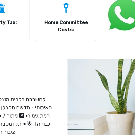
ty Tax:
Home Committee
Costs:
רמ
גבוהה !! 🌟 ▪️יותקן מטבח
ציבורית