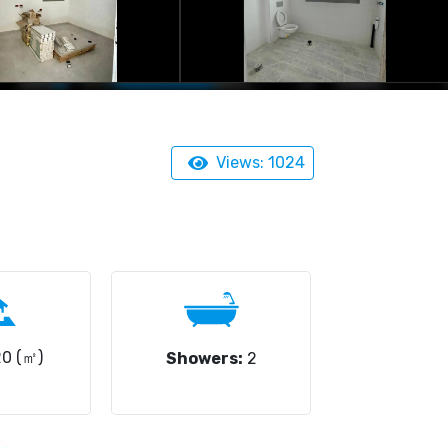
Views: 1024
0 (㎡)
Showers:
2