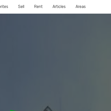
rites
Sell
Rent
Articles
Areas