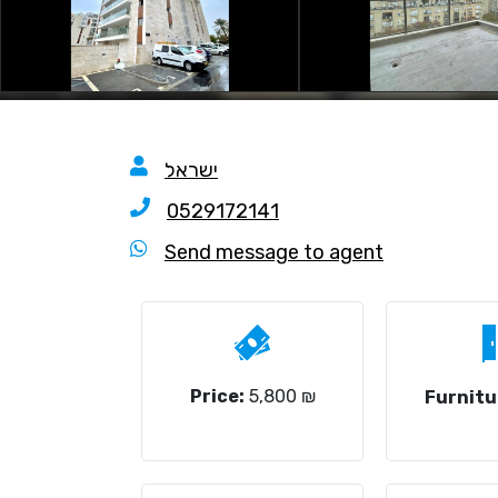
ישראל
0529172141
Send message to agent
Price:
5,800 ₪
Furnitu