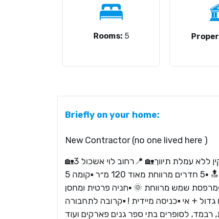
Rooms:
5
Proper
Briefly on your home:
New Contractor (no one lived here )
🏡להשכרה בקרית מוצקין ללא עמלת תיווך🏡 📍רחוב לוי אשכול 3
האיכותי - חדשה מקבלן 🔝 ▪️5 חדרים מרווחת מאוד 120 מ״ר ▪️קומה 5
מתוך 7 ▪️מרפסת שמש מרווחת 🌞 ▪️חניה פרטית ומחסן 🅿️ ▪️ת גימור
 גדול + אי ▪️כניסה מיידית ! ▪️קרובה לתחבורה
, רבמד, לסופרים בתי ספר גנים פארקים ועוד